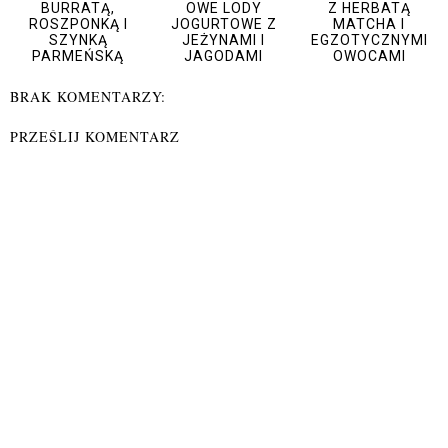
BURRATĄ,
OWE LODY
Z HERBATĄ
ROSZPONKĄ I
JOGURTOWE Z
MATCHA I
SZYNKĄ
JEŻYNAMI I
EGZOTYCZNYMI
PARMEŃSKĄ
JAGODAMI
OWOCAMI
BRAK KOMENTARZY:
PRZEŚLIJ KOMENTARZ