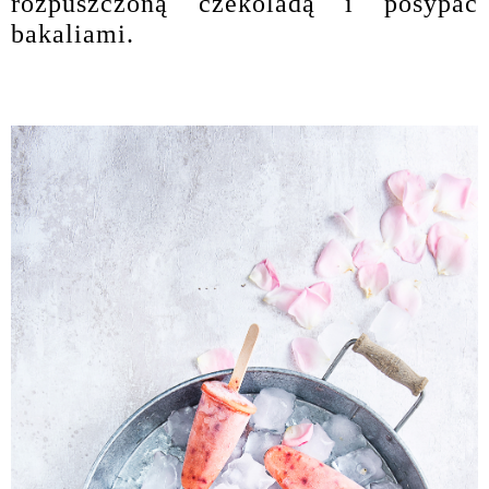
rozpuszczoną czekoladą i posypać
bakaliami.