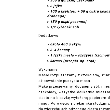
300 g gorzkiej czekolady
3 jajka
100 g ksylitolu + 50 g cukru kok
drobnego)
150 g mąki pszennej
1/2 łyżeczki soli
Dodatkowo:
około 400 g skyru
3-4 banany
1 łyżka masła + szczypta trzcinow
karmel
(przepis, np. stąd)
Wykonanie:
Masło rozpuszczamy z czekoladą, studz
aż powstanie puszysta masa.
Mąkę przesiewamy, dodajemy sól, mies
czekolady, wszystko delikatnie miesz
ciasto na blaszkę wyłożoną papierem d
minut. Po wyjęciu z piekarnika studzimy
Na wierzchu schłodzonego ciasta rozsm