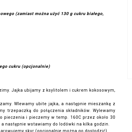
osowego (zamiast można użyć 130 g cukru białego,
ego cukru (opcjonalnie)
imy. Jajka ubijamy z ksylitolem i cukrem kokosowym,
zamy. Wlewamy ubite jajka, a następnie mieszankę z
amy trzepaczką do połączenia składników. Wylewamy
o pieczenia i pieczemy w temp. 160C przez około 30
, a następnie wstawiamy do lodówki na kilka godzin.
arowujemy skyr (opcjonalnie można go dosłodzić).