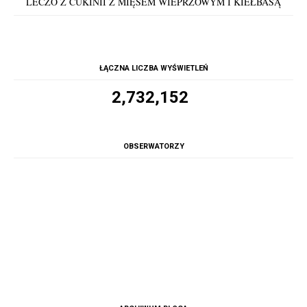
LECZO Z CUKINII Z MIĘSEM WIEPRZOWYM I KIEŁBASĄ
ŁĄCZNA LICZBA WYŚWIETLEŃ
2,732,152
OBSERWATORZY