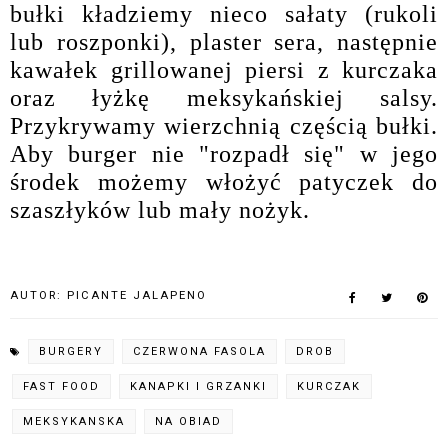
bułki kładziemy nieco sałaty (rukoli
lub roszponki), plaster sera, następnie
kawałek grillowanej piersi z kurczaka
oraz łyżkę meksykańskiej salsy.
Przykrywamy wierzchnią częścią bułki.
Aby burger nie "rozpadł się" w jego
środek możemy włożyć patyczek do
szaszłyków lub mały nożyk.
AUTOR:
PICANTE JALAPENO
BURGERY
CZERWONA FASOLA
DROB
FAST FOOD
KANAPKI I GRZANKI
KURCZAK
MEKSYKANSKA
NA OBIAD