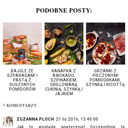
PODOBNE POSTY:
BAJGLE ZE
KANAPKA Z
GRZANKI Z
SZPARAGAMI I
AWOKADO,
PIECZONYMI
PASTĄ Z
SZPINAKIEM,
POMIDORKAMI,
SUSZONYCH
GRILLOWANĄ
SZYNKĄ I RICOTTĄ
POMIDORÓW
CUKINIĄ, SZYNKĄ I
JAJKIEM
7 KOMENTARZY:
ZUZANNA PLOCH
21 lis 2016, 13:40:00
Jak to wygląda apetycznie! Szczególnie te