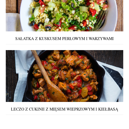
SAŁATKA Z KUSKUSEM PERŁOWYM I WARZYWAMI
LECZO Z CUKINII Z MIĘSEM WIEPRZOWYM I KIEŁBASĄ