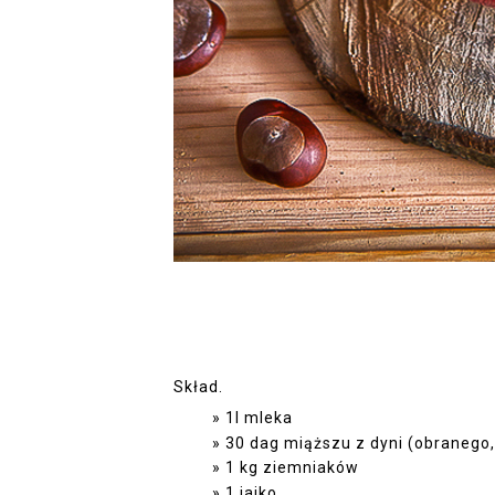
Skład.
1l mleka
30 dag miąższu z dyni (obranego,
1 kg ziemniaków
1 jajko