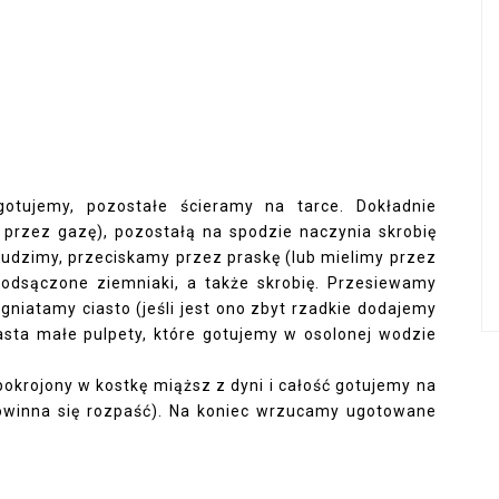
gotujemy, pozostałe ścieramy na tarce. Dokładnie
e przez gazę), pozostałą na spodzie naczynia skrobię
dzimy, przeciskamy przez praskę (lub mielimy przez
 odsączone ziemniaki, a także skrobię. Przesiewamy
agniatamy ciasto (jeśli jest ono zbyt rzadkie dodajemy
asta małe pulpety, które gotujemy w osolonej wodzie
krojony w kostkę miąższ z dyni i całość gotujemy na
owinna się rozpaść). Na koniec wrzucamy ugotowane