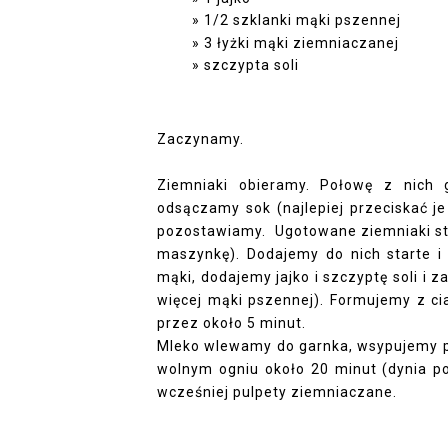
1/2 szklanki mąki pszennej
3 łyżki mąki ziemniaczanej
szczypta soli
Zaczynamy.
Ziemniaki obieramy. Połowę z nich 
odsączamy sok (najlepiej przeciskać j
pozostawiamy. Ugotowane ziemniaki stu
maszynkę). Dodajemy do nich starte i
mąki, dodajemy jajko i szczyptę soli i z
więcej mąki pszennej). Formujemy z ci
przez około 5 minut.
Mleko wlewamy do garnka, wsypujemy po
wolnym ogniu około 20 minut (dynia p
wcześniej pulpety ziemniaczane.