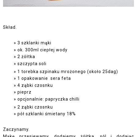
Skład.
3 szklanki mąki
ok. 300ml ciepłej wody
2 żółtka
szczypta soli
1 torebka szpinaku mrożonego (około 25dag)
1 opakowanie sera feta
4 ząbki czosnku
pieprz
opcjonalnie: papryczka chilli
2 ząbki czosnku
pół szklanki śmietany 18%
Zaczynamy.
Mąkę przesiewamy, dodajemy żółtka, sól i dodając