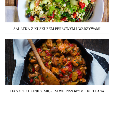
SAŁATKA Z KUSKUSEM PERŁOWYM I WARZYWAMI
LECZO Z CUKINII Z MIĘSEM WIEPRZOWYM I KIEŁBASĄ