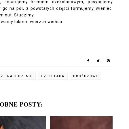
ek, smarujemy kremem czekoladowym, posypujemy
 go na pół, z powstałych części formujemy wieniec.
minut. Studzimy.
ewamy lukrem wierzch wieńca.
OŻE NARODZENIE
CZEKOLADA
DROŻDŻOWE
OBNE POSTY: