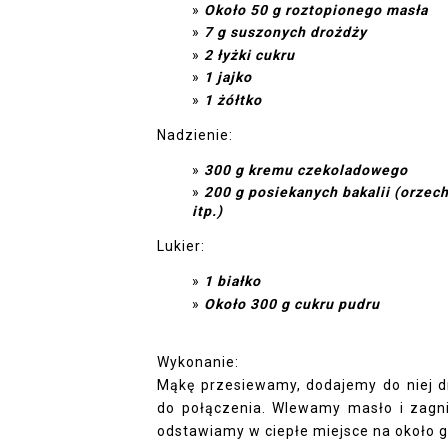
Około 50 g roztopionego masła
7 g suszonych drożdży
2 łyżki cukru
1 jajko
1 żółtko
Nadzienie:
300 g kremu czekoladowego
200 g posiekanych bakalii (orzec
itp.)
Lukier:
1 białko
Około 300 g cukru pudru
Wykonanie:
Mąkę przesiewamy, dodajemy do niej dro
do połączenia. Wlewamy masło i zagni
odstawiamy w ciepłe miejsce na około g