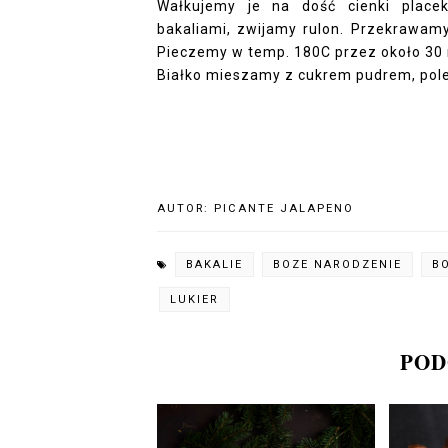
Wałkujemy je na dość cienki plac
bakaliami, zwijamy rulon. Przekrawamy
Pieczemy w temp. 180C przez około 30 
Białko mieszamy z cukrem pudrem, pol
AUTOR:
PICANTE JALAPENO
BAKALIE
BOZE NARODZENIE
B
LUKIER
POD