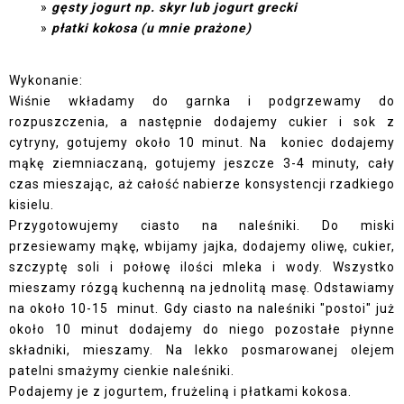
gęsty jogurt np. skyr lub jogurt grecki
płatki kokosa (u mnie prażone)
Wykonanie:
Wiśnie wkładamy do garnka i podgrzewamy do
rozpuszczenia, a następnie dodajemy cukier i sok z
cytryny, gotujemy około 10 minut. Na koniec dodajemy
mąkę ziemniaczaną, gotujemy jeszcze 3-4 minuty, cały
czas mieszając, aż całość nabierze konsystencji rzadkiego
kisielu.
Przygotowujemy ciasto na naleśniki. Do miski
przesiewamy mąkę, wbijamy jajka, dodajemy oliwę, cukier,
szczyptę soli i połowę ilości mleka i wody. Wszystko
mieszamy rózgą kuchenną na jednolitą masę. Odstawiamy
na około 10-15 minut. Gdy ciasto na naleśniki "postoi" już
około 10 minut dodajemy do niego pozostałe płynne
składniki, mieszamy. Na lekko posmarowanej olejem
patelni smażymy cienkie naleśniki.
Podajemy je z jogurtem, frużeliną i płatkami kokosa.