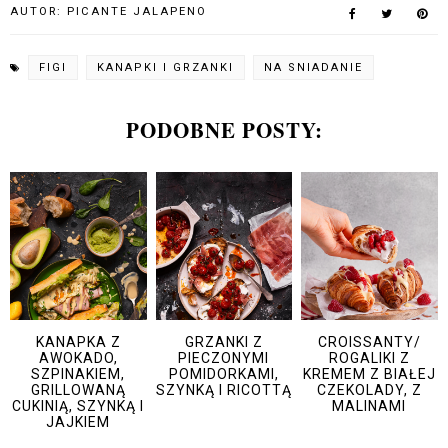
AUTOR:
PICANTE JALAPENO
FIGI
KANAPKI I GRZANKI
NA SNIADANIE
PODOBNE POSTY:
KANAPKA Z
GRZANKI Z
CROISSANTY/
AWOKADO,
PIECZONYMI
ROGALIKI Z
SZPINAKIEM,
POMIDORKAMI,
KREMEM Z BIAŁEJ
GRILLOWANĄ
SZYNKĄ I RICOTTĄ
CZEKOLADY, Z
CUKINIĄ, SZYNKĄ I
MALINAMI
JAJKIEM