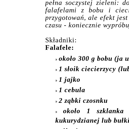
pełna soczystej zieleni: d
falafelami z bobu i cie
przygotowań, ale efekt jes
czasu - koniecznie wypróbu
Składniki:
Falafele:
około 300 g bobu (ja 
1 słoik ciecierzycy (l
1 jajko
1 cebula
2 ząbki czosnku
około 1 szklanka 
kukurydzianej lub bułki