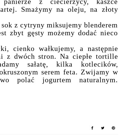
panierze z ciecierzycy, kaszce
tartej. Smażymy na oleju, na złoty
z i sok z cytryny miksujemy blenderem
jest zbyt gęsty możemy dodać nieco
ki, cienko wałkujemy, a następnie
 z dwóch stron. Na ciepłe tortille
damy sałatę, kilka kotlecików,
pokruszonym serem feta. Zwijamy w
wo polać jogurtem naturalnym.