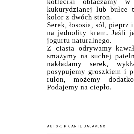
kotleciki obtaczamy w 
kukurydzianej lub bułce 
kolor z dwóch stron.
Serek, łososia, sól, piepr
na jednolity krem. Jeśli 
jogurtu naturalnego.
Z ciasta odrywamy kawał
smażymy na suchej patelni
nakładamy serek, wykła
posypujemy groszkiem i 
rulon, możemy dodatko
Podajemy na ciepło.
AUTOR:
PICANTE JALAPENO