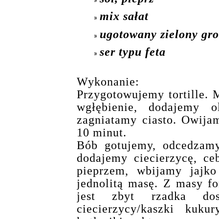
mix sałat
ugotowany zielony gro
ser typu feta
Wykonanie:
Przygotowujemy tortille.
wgłębienie, dodajemy o
zagniatamy ciasto. Owija
10 minut.
Bób gotujemy, odcedzamy
dodajemy ciecierzycę, ce
pieprzem, wbijamy jajk
jednolitą masę. Z masy fo
jest zbyt rzadka do
ciecierzycy/kaszki kukur