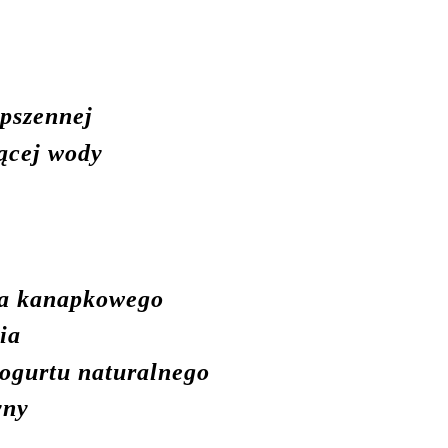
 pszennej
rącej wody
ka kanapkowego
ia
jogurtu naturalnego
yny