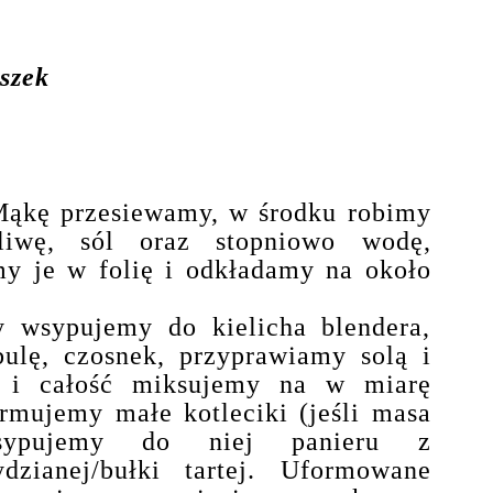
szek
 Mąkę przesiewamy, w środku robimy
liwę, sól oraz stopniowo wodę,
my je w folię i odkładamy na około
 wsypujemy do kielicha blendera,
bulę, czosnek, przyprawiamy solą i
o i całość miksujemy na w miarę
rmujemy małe kotleciki (jeśli masa
sypujemy do niej panieru z
ydzianej/bułki tartej. Uformowane