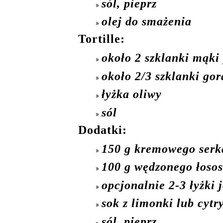
sól, pieprz
olej do smażenia
Tortille:
około 2 szklanki mąki
około 2/3 szklanki go
łyżka oliwy
sól
Dodatki:
150 g kremowego ser
100 g wędzonego łosos
opcjonalnie 2-3 łyżki 
sok z limonki lub cytr
sól, pieprz