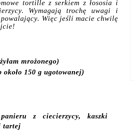
omowe tortille z serkiem z łososia i
cierzycy. Wymagają trochę uwagi i
t powalający. Więc jeśli macie chwilę
jcie!
użyłam mrożonego)
ub około 150 g ugotowanej)
panieru z ciecierzycy, kaszki
 tartej