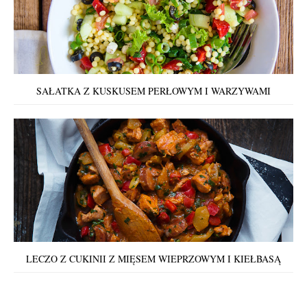
SAŁATKA Z KUSKUSEM PERŁOWYM I WARZYWAMI
LECZO Z CUKINII Z MIĘSEM WIEPRZOWYM I KIEŁBASĄ