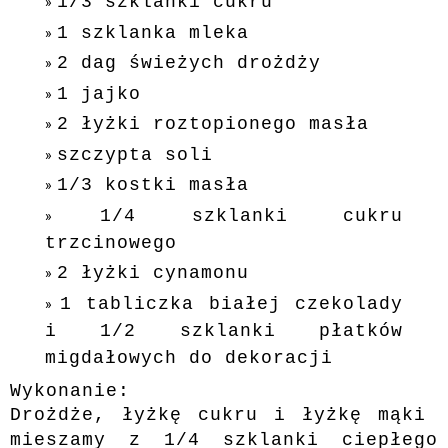
1/3 szklanki cukru
1 szklanka mleka
2 dag świeżych drożdży
1 jajko
2 łyżki roztopionego masła
szczypta soli
1/3 kostki masła
1/4 szklanki cukru
trzcinowego
2 łyżki cynamonu
1 tabliczka białej czekolady
i 1/2 szklanki płatków
migdałowych do dekoracji
Wykonanie:
Drożdże, łyżkę cukru i łyżkę mąki
mieszamy z 1/4 szklanki ciepłego