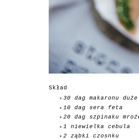
Skład
30 dag makaronu duże
10 dag sera feta
20 dag szpinaku mroż
1 niewielka cebula
2 ząbki czosnku