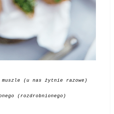
 muszle (u nas żytnie razowe)
onego (rozdrobnionego)