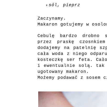
sól, pieprz
Zaczynamy.
Makaron gotujemy w osolo
Cebulę bardzo drobno 
przez praskę czosnkiem
dodajemy na patelnię sz
cała woda z niego odpar
kosteczkę ser feta. Cał
i ewentualnie solą. tak
ugotowany makaron.
Możemy podawać z sosem c