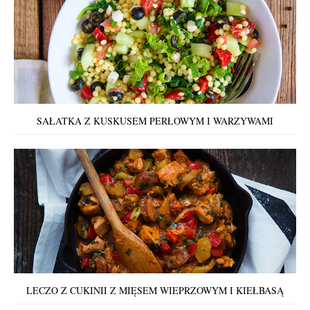
SAŁATKA Z KUSKUSEM PERŁOWYM I WARZYWAMI
LECZO Z CUKINII Z MIĘSEM WIEPRZOWYM I KIEŁBASĄ