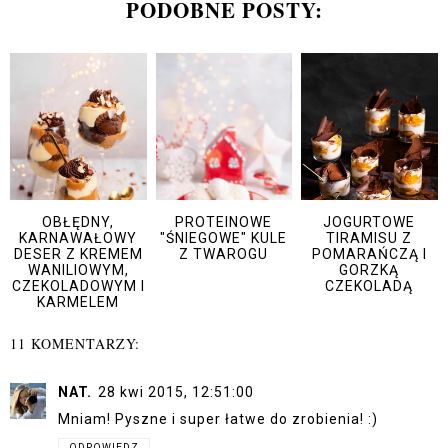
PODOBNE POSTY:
OBŁĘDNY,
PROTEINOWE
JOGURTOWE
KARNAWAŁOWY
"ŚNIEGOWE" KULE
TIRAMISU Z
DESER Z KREMEM
Z TWAROGU
POMARAŃCZĄ I
WANILIOWYM,
GORZKĄ
CZEKOLADOWYM I
CZEKOLADĄ
KARMELEM
11 KOMENTARZY:
NAT.
28 kwi 2015, 12:51:00
Mniam! Pyszne i super łatwe do zrobienia! :)
ODPOWIEDZ