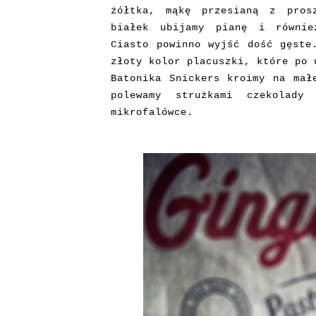
żółtka, mąkę przesianą z pros
białek ubijamy pianę i równie
Ciasto powinno wyjść dość gęste
złoty kolor placuszki, które po 
Batonika Snickers kroimy na mał
polewamy strużkami czekolad
mikrofalówce.