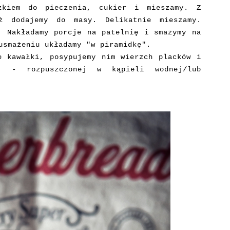
zkiem do pieczenia, cukier i mieszamy. Z
ż dodajemy do masy. Delikatnie mieszamy.
. Nakładamy porcje na patelnię i smażymy na
usmażeniu układamy "w piramidkę".
e kawałki, posypujemy nim wierzch placków i
y - rozpuszczonej w kąpieli wodnej/lub