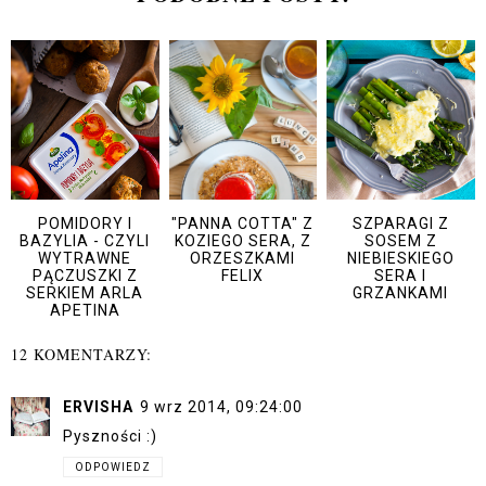
POMIDORY I
"PANNA COTTA" Z
SZPARAGI Z
BAZYLIA - CZYLI
KOZIEGO SERA, Z
SOSEM Z
WYTRAWNE
ORZESZKAMI
NIEBIESKIEGO
PĄCZUSZKI Z
FELIX
SERA I
SERKIEM ARLA
GRZANKAMI
APETINA
12 KOMENTARZY:
ERVISHA
9 wrz 2014, 09:24:00
Pyszności :)
ODPOWIEDZ