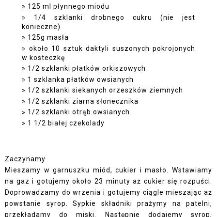
125 ml płynnego miodu
1/4 szklanki drobnego cukru (nie jest
konieczne)
125g masła
około 10 sztuk daktyli suszonych pokrojonych
w kosteczkę
1/2 szklanki płatków orkiszowych
1 szklanka płatków owsianych
1/2 szklanki siekanych orzeszków ziemnych
1/2 szklanki ziarna słonecznika
1/2 szklanki otrąb owsianych
1 1/2 białej czekolady
Zaczynamy.
Mieszamy w garnuszku miód, cukier i masło. Wstawiamy
na gaz i gotujemy około 23 minuty aż cukier się rozpuści.
Doprowadzamy do wrzenia i gotujemy ciągle mieszając aż
powstanie syrop. Sypkie składniki prażymy na patelni,
przekładamy do miski. Następnie dodajemy syrop,