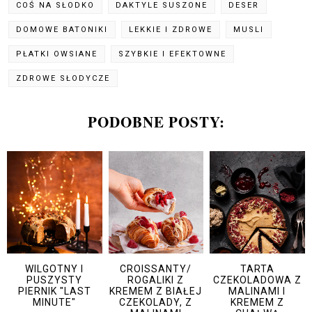
COŚ NA SŁODKO
DAKTYLE SUSZONE
DESER
DOMOWE BATONIKI
LEKKIE I ZDROWE
MUSLI
PŁATKI OWSIANE
SZYBKIE I EFEKTOWNE
ZDROWE SŁODYCZE
PODOBNE POSTY:
WILGOTNY I
CROISSANTY/
TARTA
PUSZYSTY
ROGALIKI Z
CZEKOLADOWA Z
PIERNIK "LAST
KREMEM Z BIAŁEJ
MALINAMI I
MINUTE"
CZEKOLADY, Z
KREMEM Z