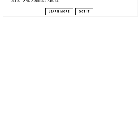
DETECT AND ADDRESS ABUSE.
LEARN MORE
GOT IT
ARCHIWUM BLOGA
PORTALE