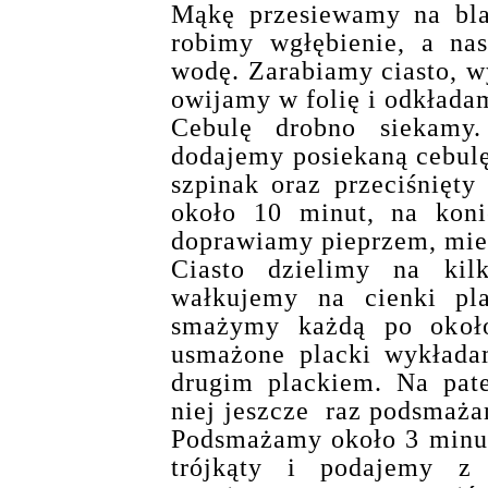
Mąkę przesiewamy na bla
robimy wgłębienie, a na
wodę. Zarabiamy ciasto, wy
owijamy w folię i odkłada
Cebulę drobno siekamy.
dodajemy posiekaną cebulę,
szpinak oraz przeciśnięt
około 10 minut, na koni
doprawiamy pieprzem, mie
Ciasto dzielimy na kilk
wałkujemy na cienki pla
smażymy każdą po około
usmażone placki wykłada
drugim plackiem. Na pat
niej jeszcze raz podsmaża
Podsmażamy około 3 minut
trójkąty i podajemy z