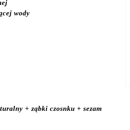
nej
rącej wody
aturalny + ząbki czosnku + sezam