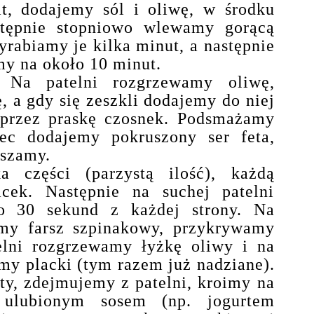
t, dodajemy sól i oliwę, w środku
stępnie stopniowo wlewamy gorącą
rabiamy je kilka minut, a następnie
my na około 10 minut.
 Na patelni rozgrzewamy oliwę,
 a gdy się zeszkli dodajemy do niej
y przez praskę czosnek. Podsmażamy
ec dodajemy pokruszony ser feta,
szamy.
a części (parzystą ilość), każdą
cek. Następnie na suchej patelni
 30 sekund z każdej strony. Na
my farsz szpinakowy, przykrywamy
elni rozgrzewamy łyżkę oliwy i na
my placki (tym razem już nadziane).
y, zdejmujemy z patelni, kroimy na
 ulubionym sosem (np. jogurtem