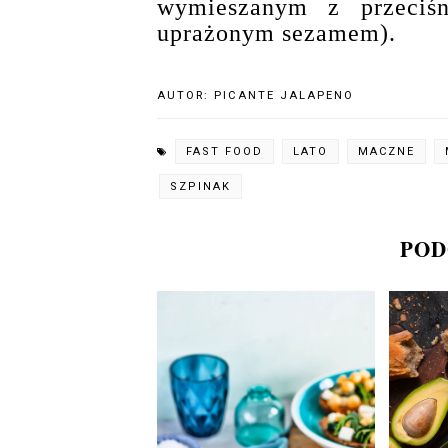
wymieszanym z przeciśn
uprażonym sezamem).
AUTOR:
PICANTE JALAPENO
FAST FOOD
LATO
MACZNE
SZPINAK
POD