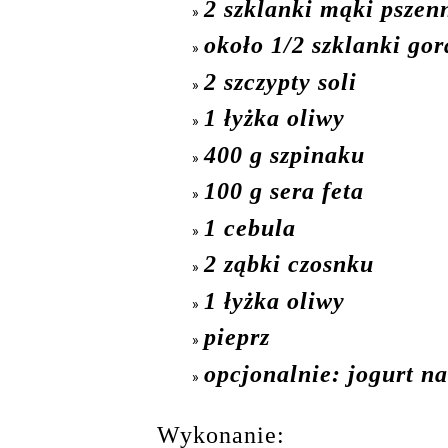
2 szklanki mąki pszen
około 1/2 szklanki go
2 szczypty soli
1 łyżka oliwy
400 g szpinaku
100 g sera feta
1 cebula
2 ząbki czosnku
1 łyżka oliwy
pieprz
opcjonalnie: jogurt n
Wykonanie: