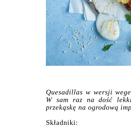
Quesadillas w wersji weget
W sam raz na dość lekki
przekąskę na ogrodową im
Składniki: