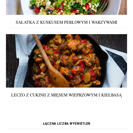
SAŁATKA Z KUSKUSEM PERŁOWYM I WARZYWAMI
LECZO Z CUKINII Z MIĘSEM WIEPRZOWYM I KIEŁBASĄ
ŁĄCZNA LICZBA WYŚWIETLEŃ