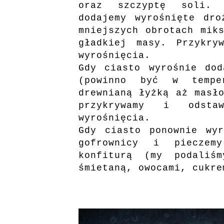
oraz szczyptę soli. 
dodajemy wyrośnięte dro
mniejszych obrotach mik
gładkiej masy. Przykry
wyrośnięcia.
Gdy ciasto wyrośnie dod
(powinno być w tempe
drewnianą łyżką aż masł
przykrywamy i odst
wyrośnięcia.
Gdy ciasto ponownie wyr
gofrownicy i pieczem
konfiturą (my podaliś
śmietaną, owocami, cukre