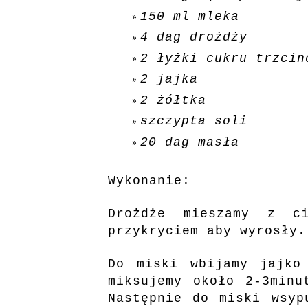
150 ml mleka
4 dag drożdży
2 łyżki cukru trzcin
2 jajka
2 żółtka
szczypta soli
20 dag masła
Wykonanie:
Drożdże mieszamy z ci
przykryciem aby wyrosły
Do miski wbijamy jajko
miksujemy około 2-3minu
Następnie do miski wsyp