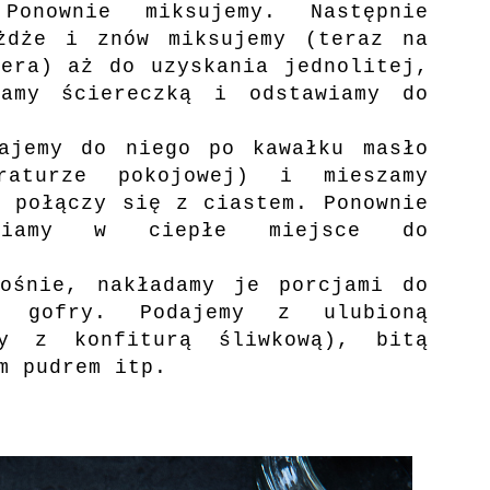
Ponownie miksujemy. Następnie
żdże i znów miksujemy (teraz na
sera) aż do uzyskania jednolitej,
wamy ściereczką i odstawiamy do
ajemy do niego po kawałku masło
raturze pokojowej) i mieszamy
o połączy się z ciastem. Ponownie
awiamy w ciepłe miejsce do
ośnie, nakładamy je porcjami do
y gofry. Podajemy z ulubioną
my z konfiturą śliwkową), bitą
m pudrem itp.