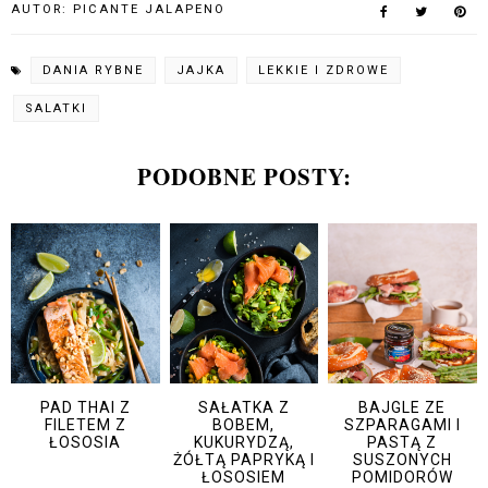
AUTOR:
PICANTE JALAPENO
DANIA RYBNE
JAJKA
LEKKIE I ZDROWE
SALATKI
PODOBNE POSTY:
PAD THAI Z
SAŁATKA Z
BAJGLE ZE
FILETEM Z
BOBEM,
SZPARAGAMI I
ŁOSOSIA
KUKURYDZĄ,
PASTĄ Z
ŻÓŁTĄ PAPRYKĄ I
SUSZONYCH
ŁOSOSIEM
POMIDORÓW