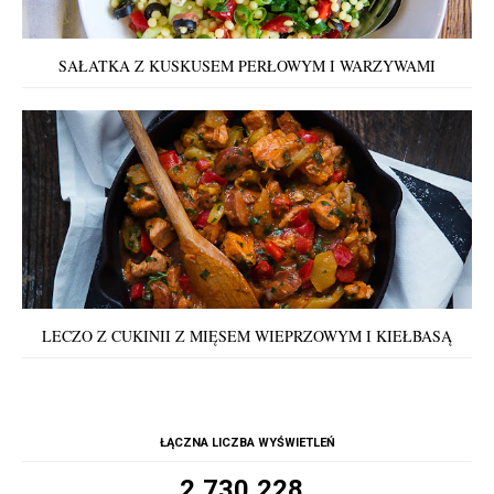
SAŁATKA Z KUSKUSEM PERŁOWYM I WARZYWAMI
LECZO Z CUKINII Z MIĘSEM WIEPRZOWYM I KIEŁBASĄ
ŁĄCZNA LICZBA WYŚWIETLEŃ
2,730,228