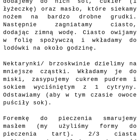
dodajemy do nich sól, cukier (1
łyżeczkę) oraz masło, które siekamy
nożem na bardzo drobne grudki.
Następnie zagniatamy ciasto,
dodając zimną wodę. Ciasto owijamy
w folię spożywczą i wkładamy do
lodówki na około godzinę.
Nektarynki/ brzoskwinie dzielimy na
mniejsze cząstki. Wkładamy je do
miski, zasypujemy cukrem pudrem i
sokiem wyciśniętym z 1 cytryny.
Odstawiamy (aby w tym czasie owoce
puściły sok).
Foremkę do pieczenia smarujemy
masłem (my użyliśmy formy do
pieczenia tart). 2/3 ciasta