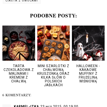
CIASTA Z OWOCAMI
PODOBNE POSTY:
TARTA
MINI SZARLOTKI Z
HALLOWEEN -
CZEKOLADOWA Z
CHAŁWOWĄ
KAKAOWE
MALINAMI I
KRUSZONKĄ ORAZ
MUFFINY Z
KREMEM Z
KILKA SŁÓW O
FRUŻELINĄ
CHAŁWĄ
POLSKICH
WIŚNIOWĄ
JABŁKACH
6 KOMENTARZY:
KARMEL-ITKA
23 wrz 2015, 00:19:00