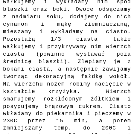
wałkujemy i wykładamy nim spód
blaszki oraz boki. Owoce odsączamy
z nadmiaru soku, dodajemy do nich
cynamon i mąkę ziemniaczaną,
mieszamy i wykładamy na ciasto.
Pozostałą 1/3 ciasta także
wałkujemy i przykrywamy nim wierzch
ciasta (powinno wystawać poza
średnicę blaszki). Zlepiamy je z
bokami ciasta, a następnie zawijamy
tworząc dekoracyjną fałdkę wokół.
Na wierzchu nożem robimy nacięcie w
kształcie krzyżyka. Wierzch
smarujemy rozkłóconym żółtkiem i
posypujemy brązowym cukrem.
Ciasto
wkładamy do piekarnika i pieczemy w
230C przez 15 min, a potem
zmniejszamy temp. do 200C i