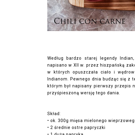
Według bardzo starej legendy Indian
napisano w XII w. przez hiszpańską zako
w których opuszczała ciało i wędrow
Indianom. Pewnego dnia budząc się z te
którym był napisany pierwszy przepis
przyśpieszoną wersję tego dania.
Skład:
• ok. 300g mięsa mielonego wieprzowe
• 2 średnie ostre papryczki
• 1 duża papryka