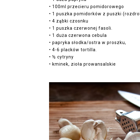
• 100ml przecieru pomidorowego
• 1 puszka pomidorków z puszki (rozdr
• 4 ząbki czosnku
• 1 puszka czerwonej fasoli.
• 1 duża czerwona cebula
• papryka słodka/ostra w proszku,
• 4-6 placków tortilla.
• ½ cytryny
• kminek, zioła prowansalskie