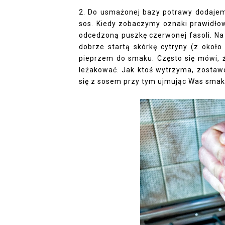
2. Do usmażonej bazy potrawy dodajem
sos. Kiedy zobaczymy oznaki prawidłow
odcedzoną puszkę czerwonej fasoli. Na 
dobrze startą skórkę cytryny (z około
pieprzem do smaku. Często się mówi, ż
leżakować. Jak ktoś wytrzyma, zostawc
się z sosem przy tym ujmując Was smaki